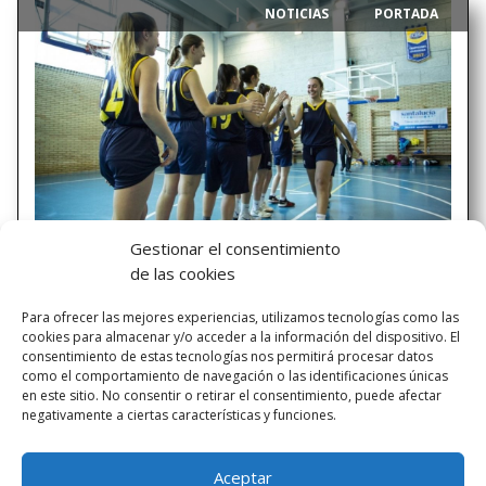
NOTICIAS
PORTADA
|
,
Gestionar el consentimiento
Victoria de nuestras chicas en la
de las cookies
Copa Colegial
Para ofrecer las mejores experiencias, utilizamos tecnologías como las
Gran partido del equipo femenino Montal – Calasanz en la
cookies para almacenar y/o acceder a la información del dispositivo. El
copa colegial ante el Salvador(42-49). La victoria se fraguó
consentimiento de estas tecnologías nos permitirá procesar datos
en una gran intensidad defensiva y un ataque basado en el
como el comportamiento de navegación o las identificaciones únicas
trabajo colectivo, en el que destacó la capacidad
en este sitio. No consentir o retirar el consentimiento, puede afectar
negativamente a ciertas características y funciones.
anotadora de Ana Pérez.Lo más importante...
Aceptar