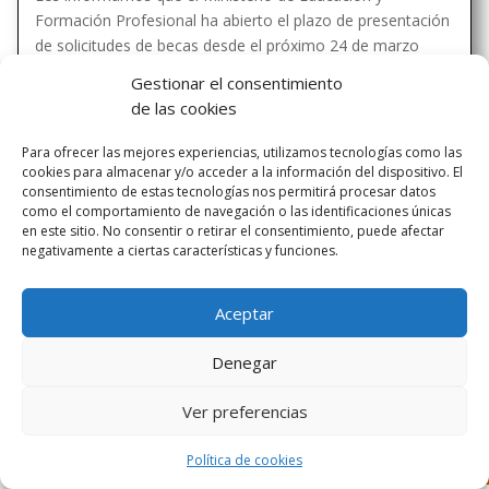
Formación Profesional ha abierto el plazo de presentación
de solicitudes de becas desde el próximo 24 de marzo
(lunes) a partir de las 8, hora peninsular, hasta el 14 de
Gestionar el consentimiento
mayo (miércoles) a las 15:00 hora peninsular. Toda...
de las cookies
Para ofrecer las mejores experiencias, utilizamos tecnologías como las
cookies para almacenar y/o acceder a la información del dispositivo. El
consentimiento de estas tecnologías nos permitirá procesar datos
como el comportamiento de navegación o las identificaciones únicas
en este sitio. No consentir o retirar el consentimiento, puede afectar
negativamente a ciertas características y funciones.
Diseñado por Escuelas Pías Provincia Emaús
Aceptar
Denegar
Ver preferencias
Política de cookies
Aviso Legal
-
Política de privacidad