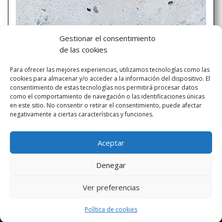
“EN MEDIO DE LA DIFICULTAD RESIDE
Gestionar el consentimiento
LA OPORTUNIDAD” (Albert Einstein)
de las cookies
Desde el Departamento de Orientación de nuestro
Para ofrecer las mejores experiencias, utilizamos tecnologías como las
Bachillerato estamos intentando hacer un
cookies para almacenar y/o acceder a la información del dispositivo. El
acompañamiento a nuestros alumnos y familias, además
consentimiento de estas tecnologías nos permitirá procesar datos
de a través de nuestra plataforma educativa interna a
como el comportamiento de navegación o las identificaciones únicas
través de las redes sociales. Desde que comenzó el
en este sitio. No consentir o retirar el consentimiento, puede afectar
negativamente a ciertas características y funciones.
confinamiento se han...
Aceptar
« ENTRADAS MÁS ANTIGUAS
Denegar
Ver preferencias
Aviso Legal
-
Política de privacidad
Diseñado por Escuelas Pías Provincia Emaús
Política de cookies