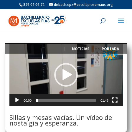
876 01 06 72
dirbach.epz@escolapiosemaus.org
Reproductor
NOTICIAS
PORTADA
|
,
de
vídeo
00:00
01:48
Sillas y mesas vacías. Un vídeo de
nostalgia y esperanza.