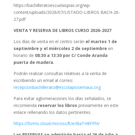
https://bachilleratoescuelaspias.org/wp-
content/uploads/2026/07/LISTADO-LIBROS-BACH-26-
27.pdf
VENTA Y RESERVA DE LIBROS CURSO 2026-2027
Los días de venta en el centro serán
el martes 1 de
septiembre y el miércoles 2 de septiembre
en
horario de
08:30 a 13:30 por C/ Conde Aranda
puerta de madera.
Podrán realizar consultas relativas a la venta de
escribiendo un email al correo:
recepcionbachillerato@escolapiosemaus.org
Para evitar aglomeraciones los días señalados, se
recomienda
reservar los libros
previamente en este
enlace rellenando los datos pertinentes.
https://forms.cloud.microsoft/e/i8aTH8FFhV
Las RESERVAS se admitirán hasta el
26 de julio a