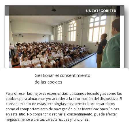
UNCATEGORIZED
|
Gestionar el consentimiento
de las cookies
COMIENZO DEL CURSO 2025-2026
Para ofrecer las mejores experiencias, utilizamos tecnologías como las
cookies para almacenar y/o acceder a la información del dispositivo. El
Con el inicio de septiembre, damos la bienvenida a un
consentimiento de estas tecnologías nos permitirá procesar datos
nuevo curso escolar con la misma ilusión y energía de
como el comportamiento de navegación o las identificaciones únicas
siempre. Para muchos, este será un año lleno de cambios
en este sitio. No consentir o retirar el consentimiento, puede afectar
negativamente a ciertas características y funciones.
y descubrimientos: un nuevo entorno, nuevos horarios,
diferentes dinámicas o nuevos compañeros y...