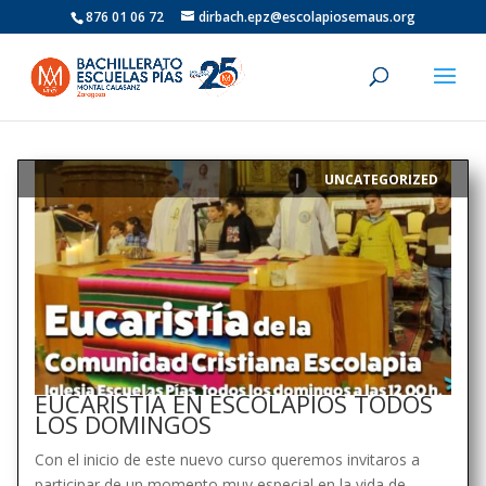
876 01 06 72
dirbach.epz@escolapiosemaus.org
UNCATEGORIZED
|
EUCARISTÍA EN ESCOLAPIOS TODOS
LOS DOMINGOS
Con el inicio de este nuevo curso queremos invitaros a
participar de un momento muy especial en la vida de