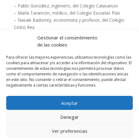
– Pablo González, ingeniero, del Colegio Calasancio
– María Tarancón, médico, del Colegio Escuelas Pías
– Nasaik Badorrey, economista y profesor, del Colegio
Cristo Rey
Gestionar el consentimiento
Les damos las gracias por ser ejemplos vivos de
de las cookies
esperanza.
Si eres exalumno de escolapios en cualquier parte del
Para ofrecer las mejores experiencias, utilizamos tecnologías como las
cookies para almacenar y/o acceder a la información del dispositivo. El
mundo, conecta a través de LinkedIn en
consentimiento de estas tecnologías nos permitirá procesar datos
https://www.linkedin.com/company/global-piarist-
como el comportamiento de navegación o las identificaciones únicas
alumni/
en este sitio. No consentir o retirar el consentimiento, puede afectar
negativamente a ciertas características y funciones.
#Despega
desde
#turaíz
Lee aquí el artículo completo de El Español de Aragón.
Aceptar
Denegar
Ver preferencias