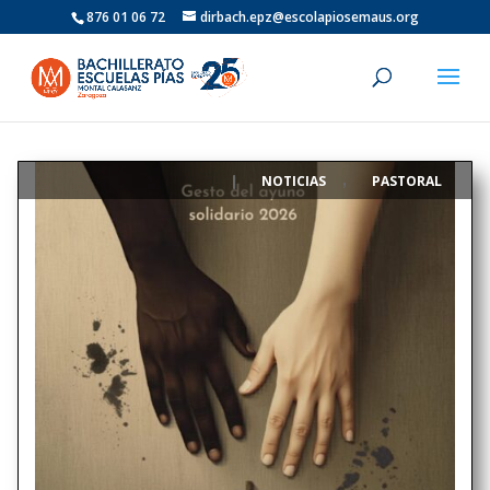
876 01 06 72
dirbach.epz@escolapiosemaus.org
NOTICIAS
PASTORAL
|
,