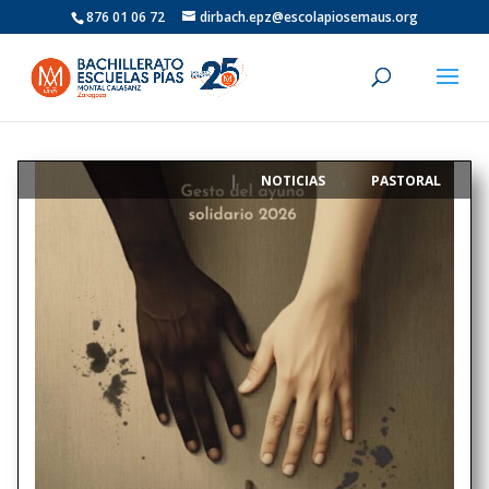
876 01 06 72
dirbach.epz@escolapiosemaus.org
NOTICIAS
PASTORAL
|
,