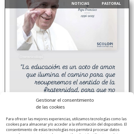
NOTICIAS
PASTORAL
|
,
Gestionar el consentimiento
Armemos «lío bueno» D.E.P. Papa
de las cookies
Francisco
Para ofrecer las mejores experiencias, utilizamos tecnologías como las
«Queridos jóvenes, ustedes son la esperanza viva de una
cookies para almacenar y/o acceder a la información del dispositivo. El
Iglesia en camino. Por eso les agradezco su presencia y su
consentimiento de estas tecnologías nos permitirá procesar datos
contribución a la vida del Cuerpo de Cristo. Y les pido: no