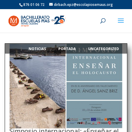
876 01 06 72
dirbach.epz@escolapiosemaus.org
NOTICIAS
PORTADA
UNCATEGORIZED
|
,
,
Simposio internacional: «Enseñar el