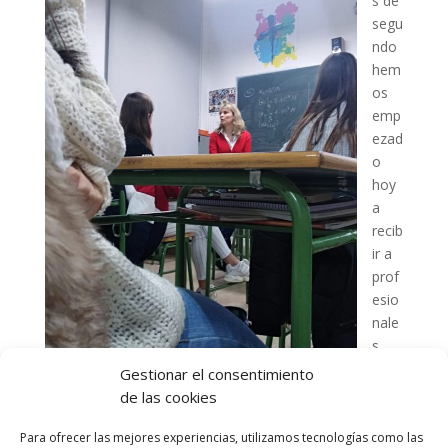
s de
segu
ndo
hem
os
emp
ezad
o
hoy
a
recib
ir a
prof
esio
nale
s
que
Gestionar el consentimiento
nos
de las cookies
han
habl
Para ofrecer las mejores experiencias, utilizamos tecnologías como las