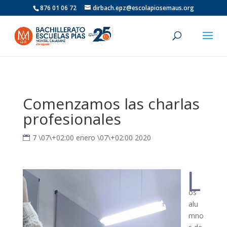
876 01 06 72
dirbach.epz@escolapiosemaus.org
Comenzamos las charlas
profesionales
7 \07\+02:00 enero \07\+02:00 2020
L
os
alu
mno