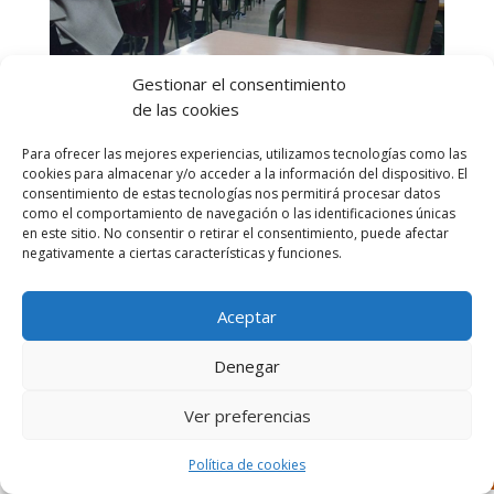
Gestionar el consentimiento
de las cookies
H
oy le ha tocado el turno a los de letras…
Para ofrecer las mejores experiencias, utilizamos tecnologías como las
Derecho, ADE y Magisterio han venido a
cookies para almacenar y/o acceder a la información del dispositivo. El
presentarnos las salidas profesionales que tienen
consentimiento de estas tecnologías nos permitirá procesar datos
como el comportamiento de navegación o las identificaciones únicas
estas carreras.
en este sitio. No consentir o retirar el consentimiento, puede afectar
negativamente a ciertas características y funciones.
Aceptar
Denegar
Diseñado por Escuelas Pías Provincia Emaús
Ver preferencias
Política de cookies
Aviso Legal
-
Política de privacidad