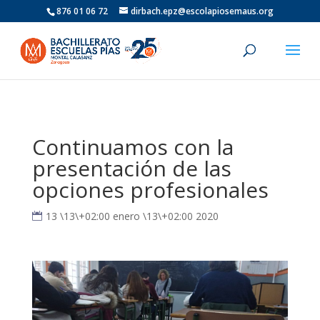
876 01 06 72
dirbach.epz@escolapiosemaus.org
Continuamos con la
presentación de las
opciones profesionales
13 \13\+02:00 enero \13\+02:00 2020