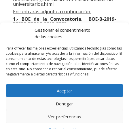
universitarios.html
Encontrarás adjunto a continuación:
1.- BOE de la Convocatoria.
BOE-B-2019-
33906_BECAS_2019-2020
Gestionar el consentimiento
2.- BOE: Umbrales de Renta y Patrimonio.
BOE-A-2019-10359_UMBRALES DE RENTA Y
de las cookies
PATRIMONIO_BECAS 2019-2020
Un enlace a nuestra
Guía para solicitar tu
Para ofrecer las mejores experiencias, utilizamos tecnologías como las
beca del Ministerio paso a paso.
cookies para almacenar y/o acceder a la información del dispositivo. El
consentimiento de estas tecnologías nos permitirá procesar datos
como el comportamiento de navegación o las identificaciones únicas
en este sitio. No consentir o retirar el consentimiento, puede afectar
negativamente a ciertas características y funciones.
Aceptar
Denegar
Ver preferencias