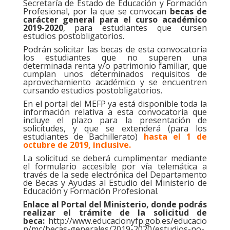
Secretaría de Estado de Educación y Formación
Profesional, por la que se convocan
becas de
carácter general para el curso académico
2019-2020
, para estudiantes que cursen
estudios postobligatorios.
Podrán solicitar las becas de esta convocatoria
los estudiantes que no superen una
determinada renta y/o patrimonio familiar, que
cumplan unos determinados requisitos de
aprovechamiento académico y se encuentren
cursando estudios postobligatorios.
En el
portal del MEFP
ya está disponible toda la
información relativa a esta convocatoria que
incluye el plazo para la presentación de
solicitudes, y que se extenderá (para los
estudiantes de Bachillerato)
hasta el 1 de
octubre de 2019, inclusive.
La solicitud se deberá cumplimentar mediante
el formulario accesible por vía telemática a
través de la sede electrónica del Departamento
de Becas y Ayudas al Estudio del Ministerio de
Educación y Formación Profesional.
Enlace al Portal del Ministerio, donde podrás
realizar el trámite de la solicitud de
beca:
http://www.educacionyfp.gob.es/educacio
n/mc/becas-generales/2019-2020/estudios-no-