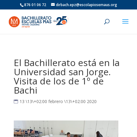
876 01 06 72
dirbach.epz@escolapiosemaus.org
El Bachillerato está en la
Universidad san Jorge.
Visita de los de 1º de
Bachi
13 \13\+02:00 febrero \13\+02:00 2020