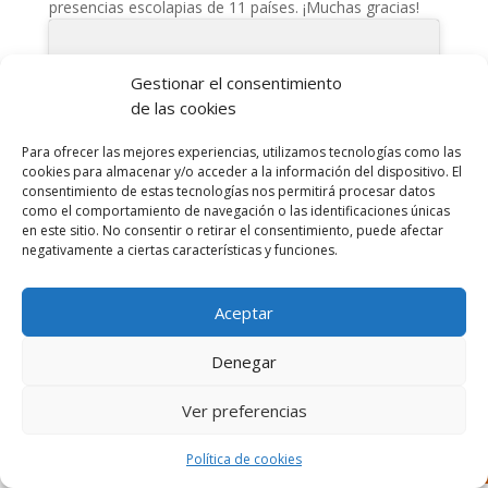
presencias escolapias de 11 países. ¡Muchas gracias!
Gestionar el consentimiento
de las cookies
Haz clic para aceptar cookies de
Para ofrecer las mejores experiencias, utilizamos tecnologías como las
marketing y permitir este contenido
cookies para almacenar y/o acceder a la información del dispositivo. El
consentimiento de estas tecnologías nos permitirá procesar datos
como el comportamiento de navegación o las identificaciones únicas
en este sitio. No consentir o retirar el consentimiento, puede afectar
negativamente a ciertas características y funciones.
Aceptar
Denegar
Ver preferencias
Diseñado por Escuelas Pías Provincia Emaús
Política de cookies
Aviso Legal
-
Política de privacidad