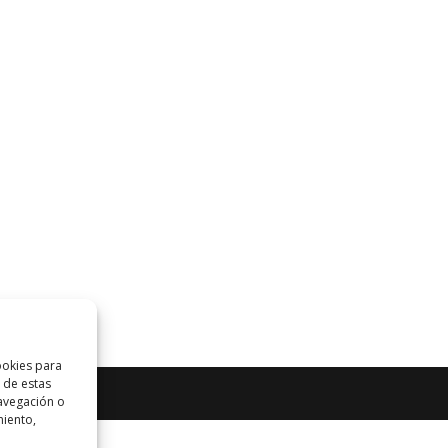
ookies para
 de estas
avegación o
miento,