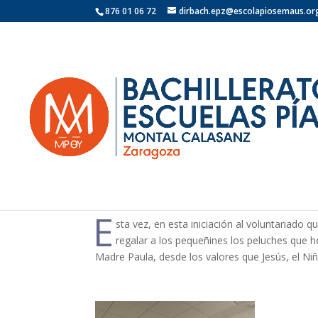
876 01 06 72
dirbach.epz@escolapiosemaus.or
LE DAMOS LA VUELTA
22 \22\+02:00 diciembre \22\+02:00 2024
E
sta vez, en esta iniciación al voluntariado
regalar a los pequeñines los peluches que h
Madre Paula, desde los valores que Jesús, el Ni