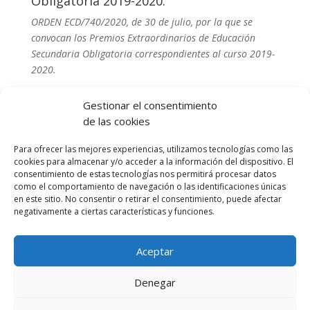
Obligatoria 2019-2020.
ORDEN ECD/740/2020, de 30 de julio, por la que se
convocan los Premios Extraordinarios de Educación
Secundaria Obligatoria correspondientes al curso 2019-
2020.
El plazo de presentación de las solicitudes del
Gestionar el consentimiento
alumnado que concurra a estos premios
comenzará
de las cookies
el día 1 de septiembre y finalizará el 18 de
septiembre de 2020
, ambos incluidos.
Para ofrecer las mejores experiencias, utilizamos tecnologías como las
cookies para almacenar y/o acceder a la información del dispositivo. El
Las
solicitudes
debidamente cumplimentadas junto
consentimiento de estas tecnologías nos permitirá procesar datos
con el resto de la documentación,
se presentarán en
como el comportamiento de navegación o las identificaciones únicas
en este sitio. No consentir o retirar el consentimiento, puede afectar
el centro en el que hubiera terminado la etapa.
negativamente a ciertas características y funciones.
Ver BOA. –
25 Premios Extraordinarios de Educación
Secundaria Obligatoria correspondientes al curso
2019-2020.
Aceptar
Denegar